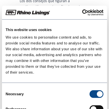
Los dos consejos que figuran a
continuación se centran directamente en
esas señales de advertencia tempranas.
This website uses cookies
Consejo n.º 1: Comprueba
si tu pistola tiene fugas
We use cookies to personalise content and ads, to
internas
provide social media features and to analyse our traffic.
We also share information about your use of our site with
our social media, advertising and analytics partners who
Las fugas internas son una de las causas
may combine it with other information that you’ve
más comunes de avería en las pistolas
provided to them or that they’ve collected from your use
Graco® Fusion, y es fácil pasarlas por alto
of their services.
si no se sabe en qué fijarse.
Consent
Cómo detectar una fuga en el lado de
Necessary
Selection
la resina