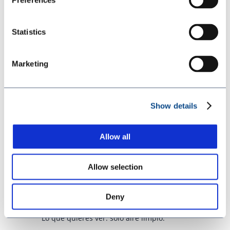
Preferences
Cierra las válvulas de líquido situadas
debajo de la pistola.
Statistics
1. Aumenta la presión de tu máquina.
2. Abre el suministro de aire a la pistola y,
a continuación, abre poco a poco la
Marketing
válvula de resina.
3. Fíjate en si sale una neblina de aire y
resina por la válvula. (Casi siempre son las
Show details
juntas laterales las que dan *problemas.)
*Problemas que pueden surgir con las
Allow all
juntas laterales:
-Junta tórica defectuosa o de tamaño
incorrecto
Allow selection
-Residuos no eliminados en la zona de
asiento de la junta tórica
Deny
-Cámara mixta rayada
Lo que quieres ver: solo aire limpio.