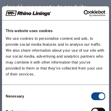
des déversements de produits
chimiques et à une abrasion qui
peuvent entraîner une détérioration
This website uses cookies
rapide et des risques pour la
We use cookies to personalise content and ads, to
provide social media features and to analyse our traffic.
sécurité. Les systèmes de
We also share information about your use of our site with
revêtement de sol résineux sans
our social media, advertising and analytics partners who
may combine it with other information that you’ve
joints de Rhino Linings offrent une
provided to them or that they’ve collected from your use
of their services.
solution robuste qui est à la fois
protectrice et décorative. En
Consent
proposant nos systèmes de
Necessary
Selection
revêtement de sol éprouvés, vous