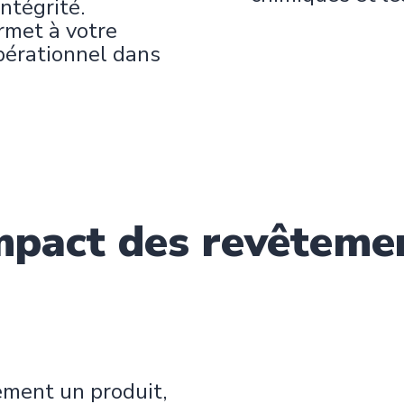
intégrité.
rmet à votre
pérationnel dans
mpact des revêteme
ement un produit,