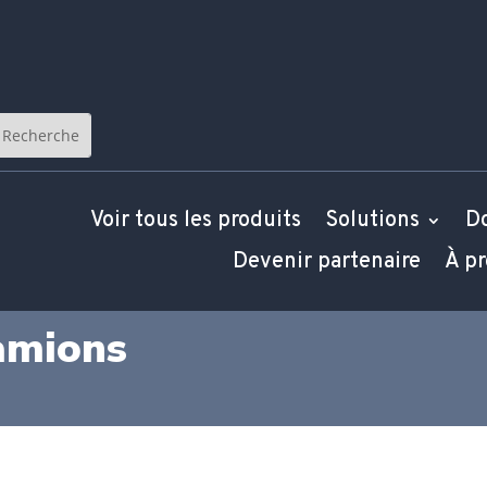
Voir tous les produits
Solutions
D
Devenir partenaire
À p
amions