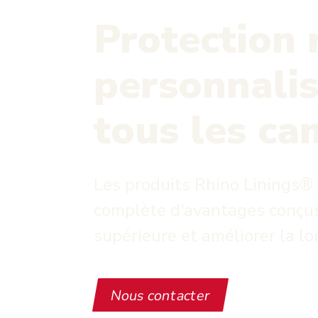
Protection 
personnali
tous les ca
Les produits Rhino Linings®
complète d'avantages conçus
supérieure et améliorer la lo
Nous contacter