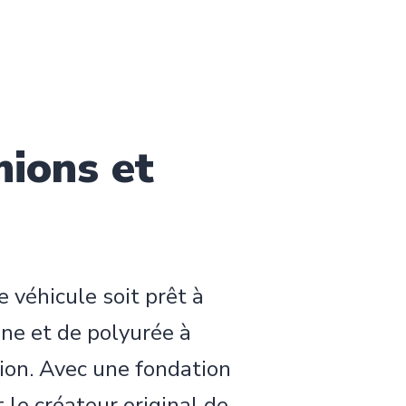
mions et
 véhicule soit prêt à
ane et de polyurée à
mion. Avec une fondation
le créateur original de