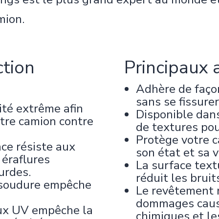
mion.
ction
Principaux 
Adhère de faço
sans se fissurer
ité extrême afin
Disponible dans
otre camion contre
de textures pou
Protège votre c
ce résiste aux
son état et sa 
 éraflures
La surface text
urdes.
réduit les bruit
s soudure empêche
Le revêtement 
dommages causé
aux UV empêche la
chimiques et le