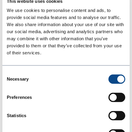
d'atterrissage
This website uses cookies
We use cookies to personalise content and ads, to
provide social media features and to analyse our traffic.
We also share information about your use of our site with
our social media, advertising and analytics partners who
may combine it with other information that you’ve
Atténuation du souffle
provided to them or that they’ve collected from your use
of their services.
Résistant aux chocs
Résistant aux produits chimiques
Consent
Necessary
Selection
Absorbe les éclats d'obus
Retardateur de feu
Preferences
Statistics
Revêtements de