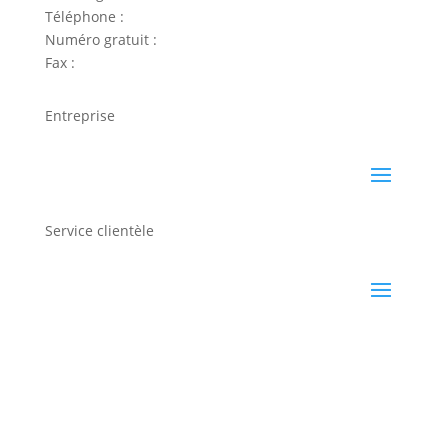
Téléphone :
858-450-0441
Numéro gratuit :
800-422-2603
Fax :
858-450-6881
Entreprise
Service clientèle