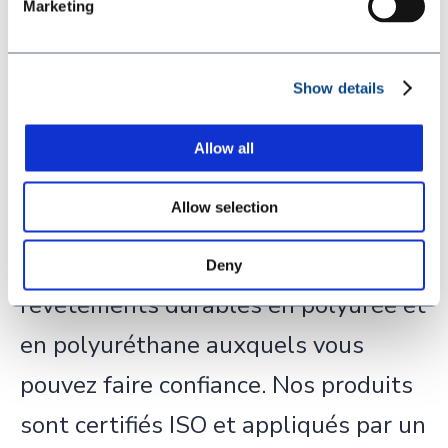
Marketing
polyurée et de
polyuréthane à
Show details
haute performance
Allow all
Allow selection
Avec plus de 35 ans d'innovation,
Rhino Linings fournit des
Deny
revêtements durables en polyurée et
en polyuréthane auxquels vous
pouvez faire confiance. Nos produits
sont certifiés ISO et appliqués par un