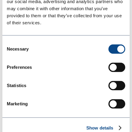
desde la cocina hasta el área de
our social media, advertising and analytics partners who
may combine it with other information that you’ve
atención al cliente.
provided to them or that they’ve collected from your use
of their services.
Instalaciones de Procesamiento
de Alimentos – Recubrimientos
Consent
Necessary
Selection
conformes con USDA para zonas
alimentarias sanitarias.
Preferences
Panaderías y Cervecerías –
Statistics
Sistemas resistentes a la
Marketing
humedad, ideales para lavados
frecuentes.
Show details