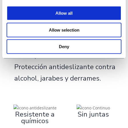
Cámaras frigoríficas y
Allow all
congeladores – Recubrimientos
termorresistentes que no se
Allow selection
agrietarán bajo tensión térmica.
Deny
Bares y Zonas de Bebidas –
Protección antideslizante contra
alcohol, jarabes y derrames.
Resistente a
Sin juntas
químicos