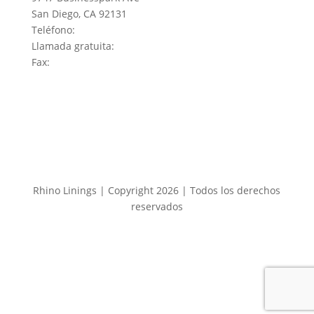
San Diego, CA 92131
Teléfono:
858-450-0441
Llamada gratuita:
800-422-2603
Fax:
858-450-6881
Rhino Linings | Copyright 2026 | Todos los derechos
reservados